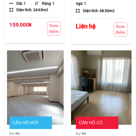
CỌC – 7 PHÚT RA GA
TẦNG 10 HƯỚNG NAM
Dài: 1
Rộng: 1
ngủ: 1
NGẬP TRÀN ÁNH
Diện tích: 24.63m2
Diện tích: 68.00m2
SÁNG
159.000
¥
Liên hệ
Xem
Xem
thêm
thêm
CĂN HỘ MỚI
CĂN HỘ CŨ
DỰ ÁN
DỰ ÁN