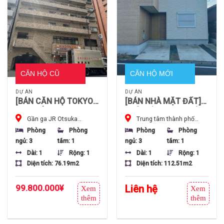
CĂN HỘ CŨ
CĂN HỘ MỚI
DỰ ÁN
DỰ ÁN
[BÁN CĂN HỘ TOKYO]
[BÁN NHÀ MẶT ĐẤT]
CĂN GÓC 3LDK 76m²
NHÀ RIÊNG 3LDK XÂY
Gần ga JR Otsuka
Trung tâm thành phố
– CÁCH GA OTSUKA
2023 TẠI OTA
(Tuyến Yamanote), ga
Ota, tỉnh Gunma, Nhật Bản
(YAMANOTE) 3 PHÚT
(GUNMA) – ĐẤT
Phòng
Phòng
Phòng
Phòng
Sugamo Shinden & Otsuka
ĐI BỘ
112m² CÓ CHỖ ĐỖ XE
ngủ: 3
tắm: 1
ngủ: 3
tắm: 1
Ekimae, Tokyo, Nhật Bản
Dài: 1
Rộng: 1
Dài: 1
Rộng: 1
Diện tích: 76.19m2
Diện tích: 112.51m2
99.800.000
¥
Liên hệ
Xem
Xem
thêm
thêm