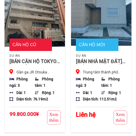
CĂN HỘ CŨ
CĂN HỘ MỚI
DỰ ÁN
DỰ ÁN
[BÁN CĂN HỘ TOKYO]
[BÁN NHÀ MẶT ĐẤT]
CĂN GÓC 3LDK 76m²
NHÀ RIÊNG 3LDK XÂY
Gần ga JR Otsuka
Trung tâm thành phố
– CÁCH GA OTSUKA
2023 TẠI OTA
(Tuyến Yamanote), ga
Ota, tỉnh Gunma, Nhật Bản
(YAMANOTE) 3 PHÚT
(GUNMA) – ĐẤT
Phòng
Phòng
Phòng
Phòng
Sugamo Shinden & Otsuka
ĐI BỘ
112m² CÓ CHỖ ĐỖ XE
ngủ: 3
tắm: 1
ngủ: 3
tắm: 1
Ekimae, Tokyo, Nhật Bản
Dài: 1
Rộng: 1
Dài: 1
Rộng: 1
Diện tích: 76.19m2
Diện tích: 112.51m2
99.800.000
¥
Liên hệ
Xem
Xem
thêm
thêm