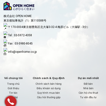
株式会社 OPEN HOME
東京都知事免許（1）第110588号
〒170-0004東京都豊島区北大塚3-32-4 梅原ビル（大塚駅 - 3分）
Tel : 03-5972-4358
Fax : 03-5980-8045
info@openhome.co.jp
Về chúng tôi
Chính sách & Quy định
Dự án mới nhất
Trang chủ
Chính sách bán hàng
Đất bán
Giới thiệu
Điều khoản sử dụng
Nhà bán
Tin tức
Quy trình mua bán
Căn hộ cho thuê
Liên hệ
Câu hỏi thường gặp
Tư vấn đầu tư