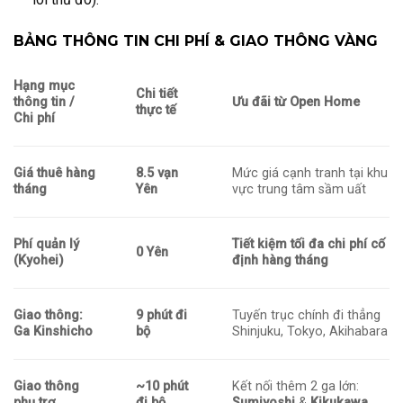
BẢNG THÔNG TIN CHI PHÍ & GIAO THÔNG VÀNG
Hạng mục
Chi tiết
thông tin /
Ưu đãi từ Open Home
thực tế
Chi phí
Giá thuê hàng
8.5 vạn
Mức giá cạnh tranh tại khu
tháng
Yên
vực trung tâm sầm uất
Phí quản lý
Tiết kiệm tối đa chi phí cố
0 Yên
(Kyohei)
định hàng tháng
Giao thông:
9 phút đi
Tuyến trục chính đi thẳng
Ga Kinshicho
bộ
Shinjuku, Tokyo, Akihabara
Giao thông
~10 phút
Kết nối thêm 2 ga lớn:
phụ trợ
đi bộ
Sumiyoshi
&
Kikukawa