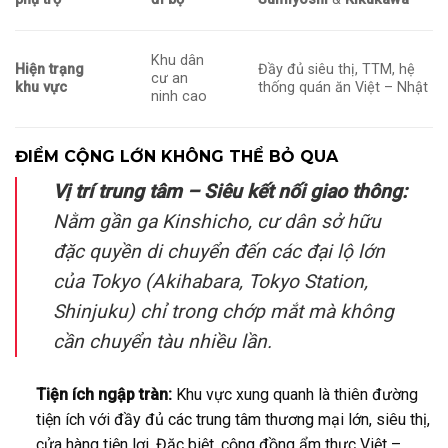
Khu dân
Hiện trạng
Đầy đủ siêu thị, TTM, hệ
cư an
khu vực
thống quán ăn Việt – Nhật
ninh cao
ĐIỂM CỘNG LỚN KHÔNG THỂ BỎ QUA
Vị trí trung tâm – Siêu kết nối giao thông:
Nằm gần ga Kinshicho, cư dân sở hữu
đặc quyền di chuyển đến các đại lộ lớn
của Tokyo (Akihabara, Tokyo Station,
Shinjuku) chỉ trong chớp mắt mà không
cần chuyển tàu nhiều lần.
Tiện ích ngập tràn:
Khu vực xung quanh là thiên đường
tiện ích với đầy đủ các trung tâm thương mại lớn, siêu thị,
cửa hàng tiện lợi. Đặc biệt, cộng đồng ẩm thực Việt –