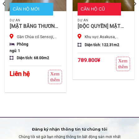
CĂN HỘ MỚI
CĂN HỘ CŨ
DỰ ÁN
DỰ ÁN
[MẶT BẰNG THƯƠNG
[ĐỘC QUYỀN] MẶT
MẠI] TỌA ĐỘ VÀNG
BẰNG PREMIUM HƠN
Gần Chùa cổ Sensoji,
Khu vực Asakusa,
CẬN KỀ CHÙA
122㎡ TẠI ASAKUSA –
Asakusa, Tokyo, Nhật Bản
Quận Taito-ku, Tokyo, Nhật
SENSOJI (ASAKUSA) –
3 PHÚT RA GA
Phòng
Diện tích: 122.31m2
Bản
TẦNG 10 HƯỚNG NAM
ngủ: 1
NGẬP TRÀN ÁNH
Diện tích: 68.00m2
789.800
¥
Xem
SÁNG
thêm
Liên hệ
Xem
thêm
Đăng ký nhận thông tin từ chúng tôi
Chúng tôi sẽ gửi bạn những thông tin bất động sản mới nhất