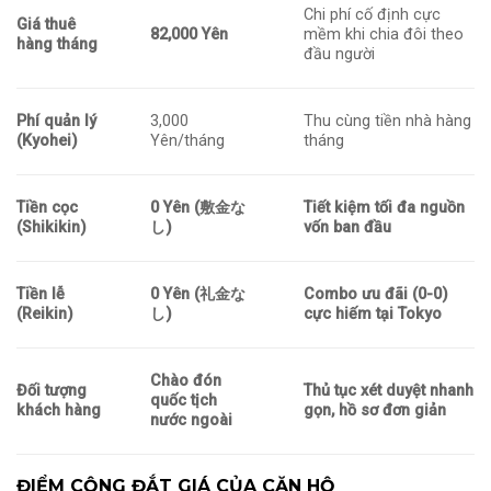
Chi phí cố định cực
Giá thuê
82,000 Yên
mềm khi chia đôi theo
hàng tháng
đầu người
Phí quản lý
3,000
Thu cùng tiền nhà hàng
(Kyohei)
Yên/tháng
tháng
Tiền cọc
0 Yên (敷金な
Tiết kiệm tối đa nguồn
(Shikikin)
し)
vốn ban đầu
Tiền lễ
0 Yên (礼金な
Combo ưu đãi (0-0)
(Reikin)
し)
cực hiếm tại Tokyo
Chào đón
Đối tượng
Thủ tục xét duyệt nhanh
quốc tịch
khách hàng
gọn, hồ sơ đơn giản
nước ngoài
ĐIỂM CỘNG ĐẮT GIÁ CỦA CĂN HỘ