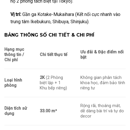
hộ 2 phòng tách biệt tại Tokyo).
Vị trí:
Gần ga Kotake-Mukaihara (Kết nối cực nhanh vào
trung tâm Ikebukuro, Shibuya, Shinjuku).
BẢNG THÔNG SỐ CHI TIẾT & CHI PHÍ
Hạng mục
Ưu đãi & Đặc điểm nổi
thông tin /
Chi tiết thực tế
bật
Chi phí
2K
(2 Phòng
Không gian phân tách
Loại hình
biệt lập + 1
khoa học, đảm bảo tính
phòng
Khu bếp riêng)
riêng tư
Rộng rãi, thoáng mát,
Diện tích sử
33.00 m²
dễ dàng bài trí và tự do
dụng
decor