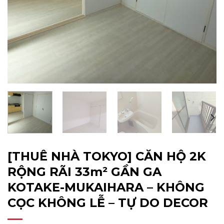
[THUÊ NHÀ TOKYO] CĂN HỘ 2K
RỘNG RÃI 33m² GẦN GA
KOTAKE-MUKAIHARA – KHÔNG
CỌC KHÔNG LỄ – TỰ DO DECOR