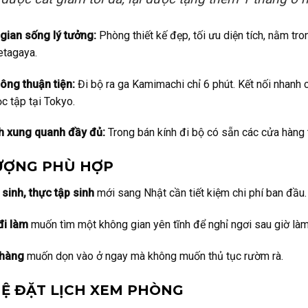
gian sống lý tưởng:
Phòng thiết kế đẹp, tối ưu diện tích, nằm tro
etagaya.
ông thuận tiện:
Đi bộ ra ga Kamimachi chỉ 6 phút. Kết nối nhanh
c tập tại Tokyo.
ch xung quanh đầy đủ:
Trong bán kính đi bộ có sẵn các cửa hàng ti
ƯỢNG PHÙ HỢP
sinh, thực tập sinh
mới sang Nhật cần tiết kiệm chi phí ban đầu.
đi làm
muốn tìm một không gian yên tĩnh để nghỉ ngơi sau giờ làm
 hàng
muốn dọn vào ở ngay mà không muốn thủ tục rườm rà.
HỆ ĐẶT LỊCH XEM PHÒNG