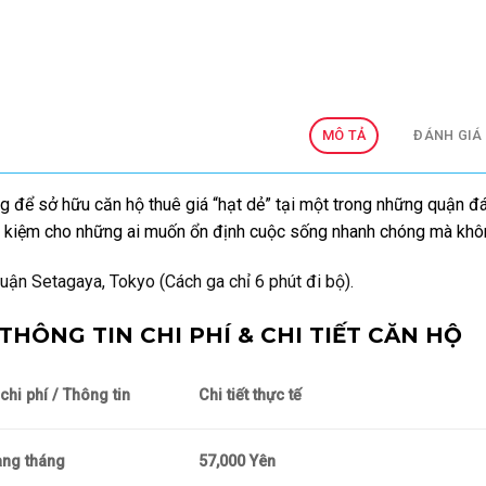
MÔ TẢ
ĐÁNH GIÁ 
g để sở hữu căn hộ thuê giá “hạt dẻ” tại một trong những quận đ
t kiệm cho những ai muốn ổn định cuộc sống nhanh chóng mà không
ận Setagaya, Tokyo (Cách ga chỉ 6 phút đi bộ).
THÔNG TIN CHI PHÍ & CHI TIẾT CĂN HỘ
hi phí / Thông tin
Chi tiết thực tế
àng tháng
57,000 Yên