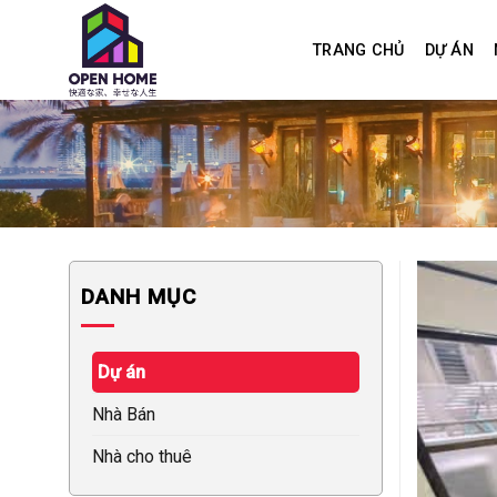
Skip
to
TRANG CHỦ
DỰ ÁN
content
DANH MỤC
Dự án
Nhà Bán
Nhà cho thuê