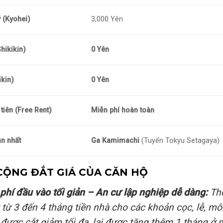
ý (Kyohei)
3,000 Yên
hikikin)
0 Yên
ikin)
0 Yên
tiên (Free Rent)
Miễn phí hoàn toàn
ần nhất
Ga Kamimachi
(Tuyến Tokyu Setagaya)
CỘNG ĐẮT GIÁ CỦA CĂN HỘ
 phí đầu vào tối giản – An cư lập nghiệp dễ dàng:
Thô
từ 3 đến 4 tháng tiền nhà cho các khoản cọc, lễ, môi
được cắt giảm tối đa, lại được tặng thêm 1 tháng ở 