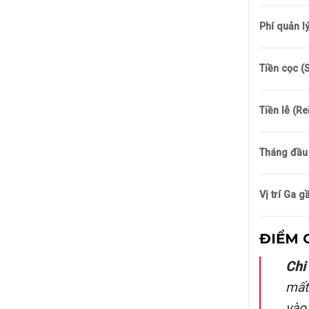
Phí quản l
Tiền cọc (S
Tiền lễ (Re
Tháng đầu 
Vị trí Ga g
ĐIỂM 
Chi
mất 
vào 