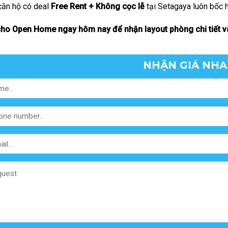
căn hộ có deal
Free Rent + Không cọc lễ
tại Setagaya luôn bốc h
cho Open Home ngay hôm nay để nhận layout phòng chi tiết và
NHẬN GIÁ NH