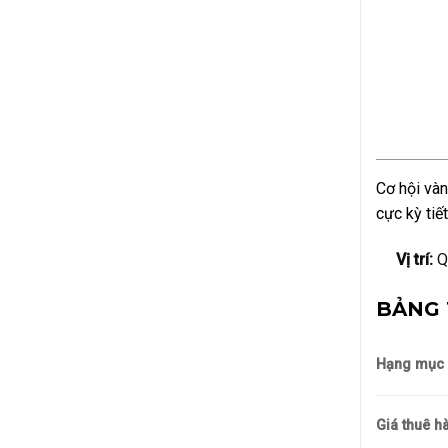
Cơ hội vàn
cực kỳ tiế
Vị trí:
Qu
BẢNG 
Hạng mục c
Giá thuê h