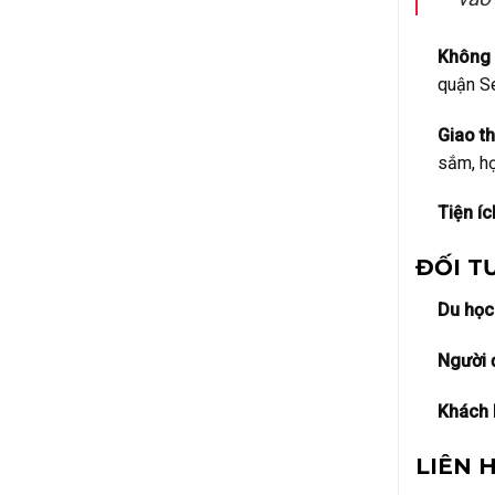
Không 
quận S
Giao th
sắm, họ
Tiện í
ĐỐI T
Du học 
Người 
Khách
LIÊN 