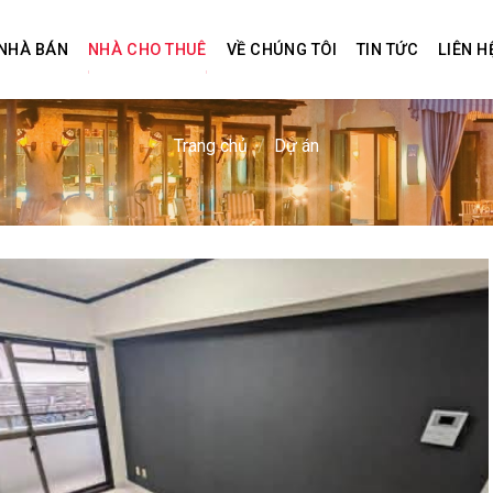
NHÀ BÁN
NHÀ CHO THUÊ
VỀ CHÚNG TÔI
TIN TỨC
LIÊN H
Trang chủ
/
Dự án