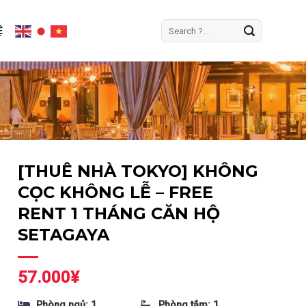
Tìm
Ệ
kiếm:
[THUÊ NHÀ TOKYO] KHÔNG
CỌC KHÔNG LỄ – FREE
RENT 1 THÁNG CĂN HỘ
SETAGAYA
57.000
¥
Phòng ngủ: 1
Phòng tắm: 1