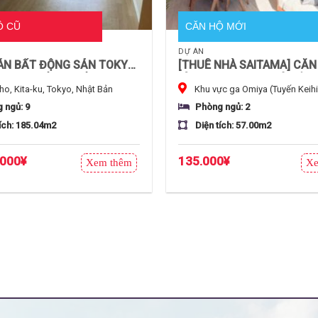
Ộ CŨ
CĂN HỘ MỚI
DỰ ÁN
ÁN BẤT ĐỘNG SẢN TOKYO]
[THUÊ NHÀ SAITAMA] CĂN
ÊNG TRUYỀN THỐNG 9K
ĐÌNH 2LDK 57m² GIÁ SIÊU 
ho, Kita-ku, Tokyo, Nhật Bản
Khu vực ga Omiya (Tuyến Keihi
CH KHỦNG 185m² TẠI KITA-
KHU VỰC TRUNG TÂM OMI
Tohoku/Negishi), tỉnh Saitama, Nh
 HỮU VĨNH VIỄN – CẬN 3
 ngủ: 9
Phòng ngủ: 2
ích: 185.04m2
Diện tích: 57.00m2
.000
¥
135.000
¥
Xem thêm
Xe