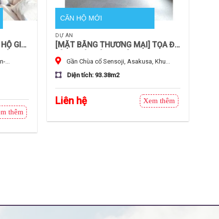
CĂN HỘ MỚI
DỰ ÁN
 HỘ GIA
[MẶT BẰNG THƯƠNG MẠI] TỌA ĐỘ
TỐT TẠI
VÀNG SÁT VÁCH CHÙA SENSOJI
n-
Gần Chùa cổ Sensoji, Asakusa, Khu
YA
(ASAKUSA) – DIỆN TÍCH 93.38m² –
ật Bản
vực Asakusa, Nhật Bản
KINH DOANH ĐẮC ĐỊA
Diện tích: 93.38m2
Liên hệ
Xem thêm
m thêm