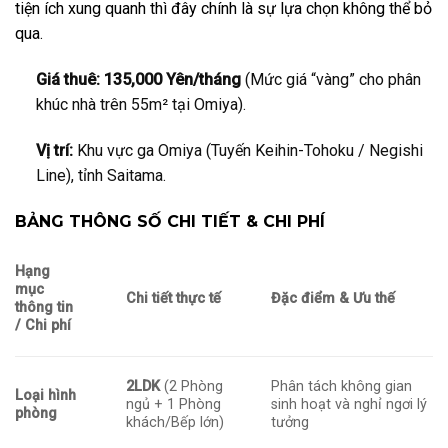
tiện ích xung quanh thì đây chính là sự lựa chọn không thể bỏ
qua.
Giá thuê:
135,000 Yên/tháng
(Mức giá “vàng” cho phân
khúc nhà trên 55m² tại Omiya).
Vị trí:
Khu vực ga Omiya (Tuyến Keihin-Tohoku / Negishi
Line), tỉnh Saitama.
BẢNG THÔNG SỐ CHI TIẾT & CHI PHÍ
Hạng
mục
Chi tiết thực tế
Đặc điểm & Ưu thế
thông tin
/ Chi phí
2LDK
(2 Phòng
Phân tách không gian
Loại hình
ngủ + 1 Phòng
sinh hoạt và nghỉ ngơi lý
phòng
khách/Bếp lớn)
tưởng