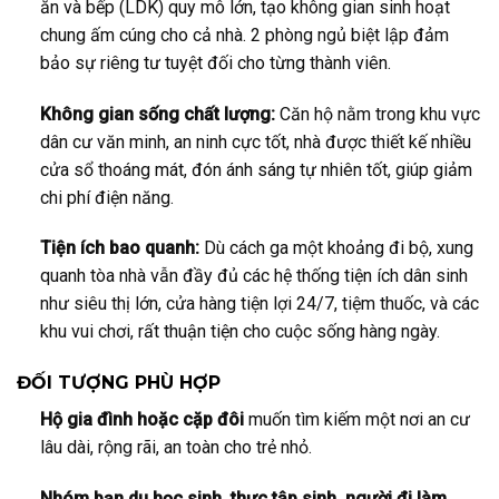
ăn và bếp (LDK) quy mô lớn, tạo không gian sinh hoạt
chung ấm cúng cho cả nhà. 2 phòng ngủ biệt lập đảm
bảo sự riêng tư tuyệt đối cho từng thành viên.
Không gian sống chất lượng:
Căn hộ nằm trong khu vực
dân cư văn minh, an ninh cực tốt, nhà được thiết kế nhiều
cửa sổ thoáng mát, đón ánh sáng tự nhiên tốt, giúp giảm
chi phí điện năng.
Tiện ích bao quanh:
Dù cách ga một khoảng đi bộ, xung
quanh tòa nhà vẫn đầy đủ các hệ thống tiện ích dân sinh
như siêu thị lớn, cửa hàng tiện lợi 24/7, tiệm thuốc, và các
khu vui chơi, rất thuận tiện cho cuộc sống hàng ngày.
ĐỐI TƯỢNG PHÙ HỢP
Hộ gia đình hoặc cặp đôi
muốn tìm kiếm một nơi an cư
lâu dài, rộng rãi, an toàn cho trẻ nhỏ.
Nhóm bạn du học sinh, thực tập sinh, người đi làm