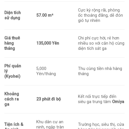
Cực kỳ rộng rãi, phòng
Diện tích
57.00 m²
ốc thoáng đãng, dễ đón
sử dụng
gió tự nhiên
Giá thuê
Chi phí cực hời, rẻ hơn
hàng
135,000 Yên
nhiều so với căn hộ cùng
tháng
diện tích sát ga
Phí quản
5,000
Thu cùng tiền nhà hàng
lý
Yên/tháng
tháng
(Kyohei)
Khoảng
Kết nối trực tiếp đến
cách ra
23 phút đi bộ
siêu ga trung tâm
Omiya
ga
Khu dân cư an
Tiện ích &
Trường học, siêu thị, cửa
ninh, ngập tràn