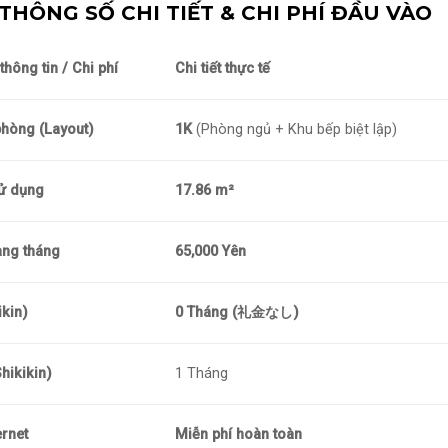
THÔNG SỐ CHI TIẾT & CHI PHÍ ĐẦU VÀO
hông tin / Chi phí
Chi tiết thực tế
phòng (Layout)
1K
(Phòng ngủ + Khu bếp biệt lập)
sử dụng
17.86 m²
àng tháng
65,000 Yên
ikin)
0 Tháng (礼金なし)
hikikin)
1 Tháng
ernet
Miễn phí hoàn toàn