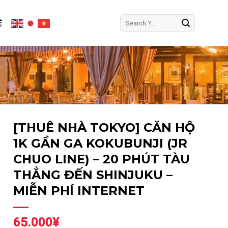
Tìm
Ệ
kiếm:
[THUÊ NHÀ TOKYO] CĂN HỘ
1K GẦN GA KOKUBUNJI (JR
CHUO LINE) – 20 PHÚT TÀU
THẲNG ĐẾN SHINJUKU –
MIỄN PHÍ INTERNET
65.000
¥