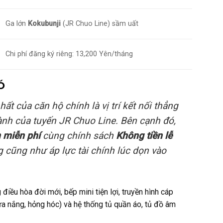
Ga lớn
Kokubunji
(JR Chuo Line) sầm uất
Chi phí đăng ký riêng: 13,200 Yên/tháng
Ó
ất của căn hộ chính là vị trí kết nối thẳng
hành của tuyến JR Chuo Line. Bên cạnh đó,
n miễn phí
cùng chính sách
Không tiền lễ
 cũng như áp lực tài chính lúc dọn vào
iều hòa đời mới, bếp mini tiện lợi, truyền hình cáp
a nắng, hỏng hóc) và hệ thống tủ quần áo, tủ đồ âm