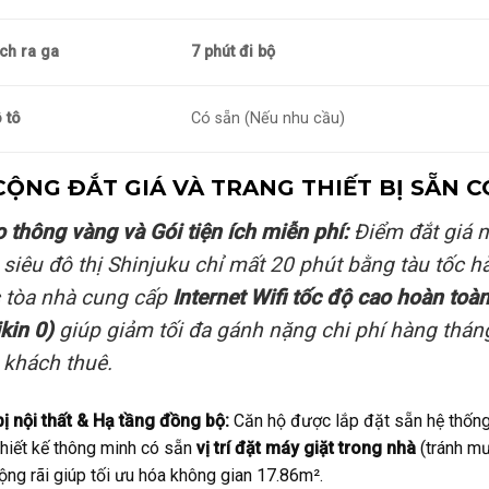
ch ra ga
7 phút đi bộ
 tô
Có sẵn (Nếu nhu cầu)
CỘNG ĐẮT GIÁ VÀ TRANG THIẾT BỊ SẴN C
 thông vàng và Gói tiện ích miễn phí:
Điểm đắt giá nh
 siêu đô thị Shinjuku chỉ mất 20 phút bằng tàu tốc 
c tòa nhà cung cấp
Internet Wifi tốc độ cao hoàn toà
kin 0)
giúp giảm tối đa gánh nặng chi phí hàng tháng
 khách thuê.
ị nội thất & Hạ tầng đồng bộ:
Căn hộ được lắp đặt sẵn hệ thống đ
hiết kế thông minh có sẵn
vị trí đặt máy giặt trong nhà
(tránh mư
ộng rãi giúp tối ưu hóa không gian 17.86m².