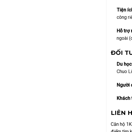
Tiện íc
công ri
Hỗ trợ 
ngoài (
ĐỐI T
Du học 
Chuo Li
Người 
Khách 
LIÊN 
Căn hộ 1K 
điểm tìm k