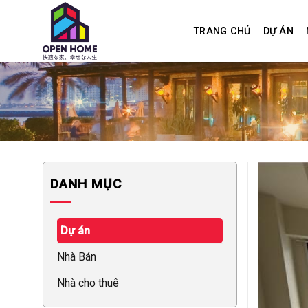
Skip
to
TRANG CHỦ
DỰ ÁN
content
DANH MỤC
Dự án
Nhà Bán
Nhà cho thuê