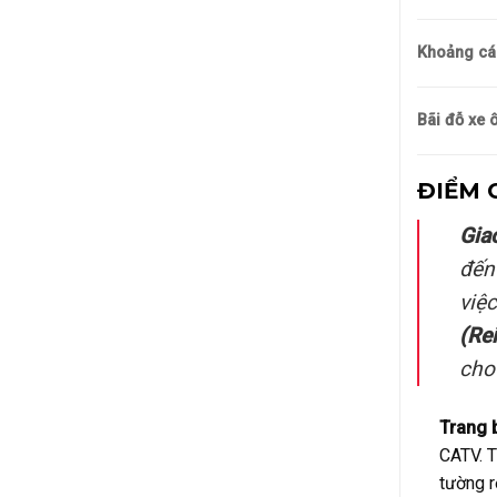
Khoảng cá
Bãi đỗ xe ô
ĐIỂM 
Giao
đến
việ
(Rei
cho
Trang b
CATV. T
tường r