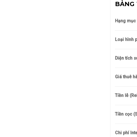
BẢNG 
Hạng mục t
Loại hình 
Diện tích 
Giá thuê h
Tiền lễ (Re
Tiền cọc (S
Chi phí Int