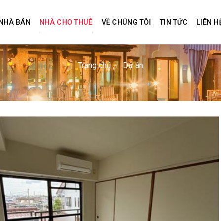
NHÀ BÁN
NHÀ CHO THUÊ
VỀ CHÚNG TÔI
TIN TỨC
LIÊN H
Trang chủ
/
Dự án