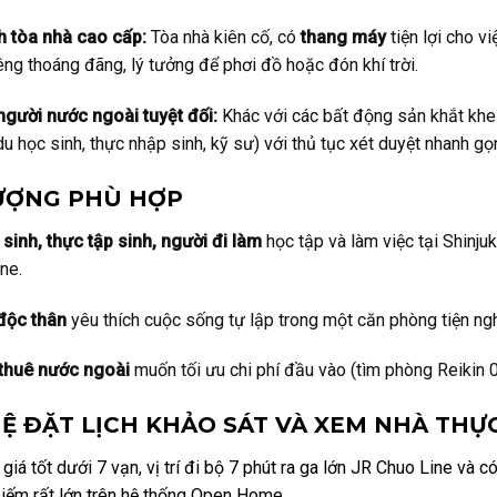
h tòa nhà cao cấp:
Tòa nhà kiên cố, có
thang máy
tiện lợi cho v
êng thoáng đãng, lý tưởng để phơi đồ hoặc đón khí trời.
người nước ngoài tuyệt đối:
Khác với các bất động sản khắt khe 
du học sinh, thực nhập sinh, kỹ sư) với thủ tục xét duyệt nhanh gọn
ƯỢNG PHÙ HỢP
sinh, thực tập sinh, người đi làm
học tập và làm việc tại Shinju
ne.
độc thân
yêu thích cuộc sống tự lập trong một căn phòng tiện nghi
thuê nước ngoài
muốn tối ưu chi phí đầu vào (tìm phòng Reikin 0
HỆ ĐẶT LỊCH KHẢO SÁT VÀ XEM NHÀ THỰ
giá tốt dưới 7 vạn, vị trí đi bộ 7 phút ra ga lớn JR Chuo Line và 
iếm rất lớn trên hệ thống Open Home.